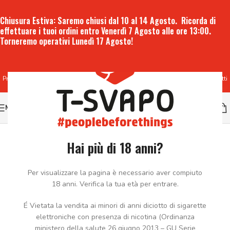
Chiusura Estiva:
Saremo chiusi dal 10 al 14 Agosto. Ricorda di
effettuare i tuoi ordini entro
Venerdì 7 Agosto alle ore 13:00
.
Torneremo operativi
Lunedì 17 Agosto
!
Produzione e vendita all'ingrosso di liquidi per sigaretta elettronica e prodotti
per lo svapo
MENU
Hai più di 18 anni?
Per visualizzare la pagina è necessario aver compiuto
18 anni. Verifica la tua età per entrare.
É Vietata la vendita ai minori di anni diciotto di sigarette
elettroniche con presenza di nicotina (Ordinanza
ministero della salute 26 giugno 2013 – GU Serie