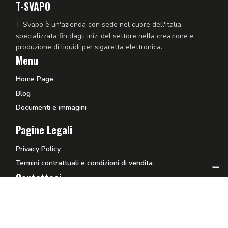
T-SVAPO
T-Svapo è un'azienda con sede nel cuore dell'Italia,
specializzata fin dagli inizi del settore nella creazione e
produzione di liquidi per sigaretta elettronica.
Menu
Home Page
Blog
Documenti e immagini
Pagine Legali
Privacy Policy
Termini contrattuali e condizioni di vendita
Contattaci
amministrazione@t-star.it
+39 0761 556620
T-STAR SRL
– Via dei Mestieri, 4, 01036 Nepi (VT)