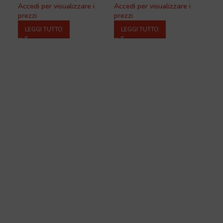
Accedi per visualizzare i
Accedi per visualizzare i
Acce
prezzi
prezzi
prez
LEGGI TUTTO
LEGGI TUTTO
L