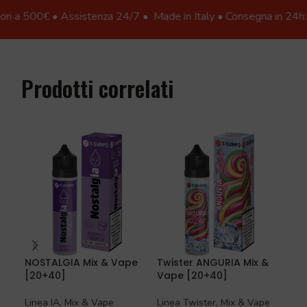
i a 500€ • Assistenza 24/7 •
Made in Italy • Consegna in 24h: città
Prodotti correlati
NOSTALGIA Mix & Vape
Twister ANGURIA Mix &
NO 
[20+40]
Vape [20+40]
Vap
Linea IA
,
Mix & Vape
Linea Twister
,
Mix & Vape
Lin