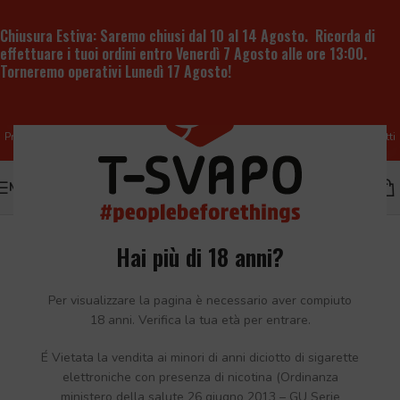
Chiusura Estiva:
Saremo chiusi dal 10 al 14 Agosto. Ricorda di
effettuare i tuoi ordini entro
Venerdì 7 Agosto alle ore 13:00
.
Torneremo operativi
Lunedì 17 Agosto
!
Produzione e vendita all'ingrosso di liquidi per sigaretta elettronica e prodotti
per lo svapo
MENU
Hai più di 18 anni?
Per visualizzare la pagina è necessario aver compiuto
18 anni. Verifica la tua età per entrare.
É Vietata la vendita ai minori di anni diciotto di sigarette
elettroniche con presenza di nicotina (Ordinanza
ministero della salute 26 giugno 2013 – GU Serie