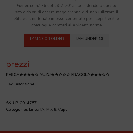
Generale n.176 del 29-7-2013): accedendo a questo
sito dichiari di essere maggiorenne e di non utilizzare il
Click to enlarge
Sito ed il materiale in esso contenuto per scopi illeciti o
comunque contrari alle vigenti norme
Home
/
Mix & Vape
FRENESIA Mix & Vape [20+40]
I AM 18 OR OLDER
I AM UNDER 18
Accedi per visualizzare i
prezzi
PESCA★★★★☆ YUZU★★☆☆☆ FRAGOLA★★★☆☆
Descrizione
SKU
PL0014787
Categories
Linea IA
,
Mix & Vape