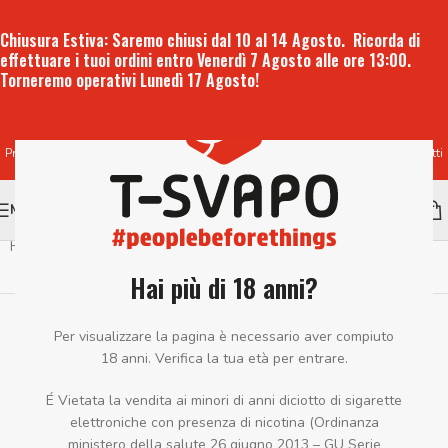
Chiusura Estiva:
Saremo chiusi dal 10 al 14 Agosto. Ricorda di
effettuare i tuoi ordini entro
Venerdì 7 Agosto alle ore 13:00
.
Torneremo operativi
Lunedì 17 Agosto
!
Produzione e vendita all'ingrosso di liquidi per sigaretta elettronica e prodotti
per lo svapo
MENU
Home
/
Shot
Visualizzazione di 1-12 di 38 risultati
Hai più di 18 anni?
Per visualizzare la pagina è necessario aver compiuto
18 anni. Verifica la tua età per entrare.
Categories
Sort by
Filter by price
É Vietata la vendita ai minori di anni diciotto di sigarette
elettroniche con presenza di nicotina (Ordinanza
ministero della salute 26 giugno 2013 – GU Serie