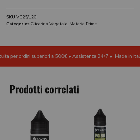
SKU
VG25/120
Categories
Glicerina Vegetale
,
Materie Prime
a per ordini superiori a 500€ • Assistenza 24/7 •
Made in Italy • C
Prodotti correlati