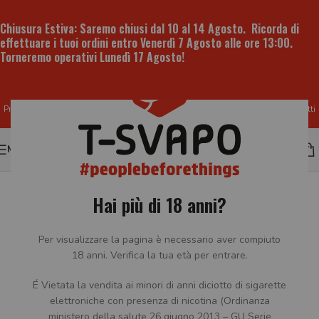
Chiusura Estiva:
Saremo chiusi dal 10 al 14 Agosto. Ricorda di
effettuare i tuoi ordini entro
Venerdì 7 Agosto alle ore 13:00
.
Torneremo operativi
Lunedì 17 Agosto
!
Produzione e vendita all'ingrosso di liquidi per sigaretta elettronica e prodotti
per lo svapo
MENU
Hai più di 18 anni?
Per visualizzare la pagina è necessario aver compiuto
18 anni. Verifica la tua età per entrare.
É Vietata la vendita ai minori di anni diciotto di sigarette
elettroniche con presenza di nicotina (Ordinanza
ministero della salute 26 giugno 2013 – GU Serie