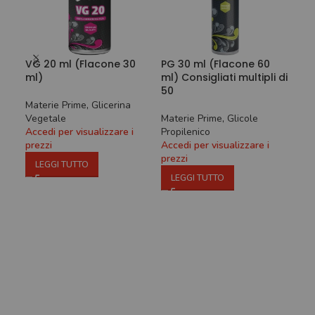
VG 20 ml (Flacone 30
PG 30 ml (Flacone 60
VG 
ml)
ml) Consigliati multipli di
ml)
50
Materie Prime
,
Glicerina
Mat
Vegetale
Materie Prime
,
Glicole
Veg
Accedi per visualizzare i
Propilenico
Acce
prezzi
Accedi per visualizzare i
prez
prezzi
LEGGI TUTTO
L
LEGGI TUTTO