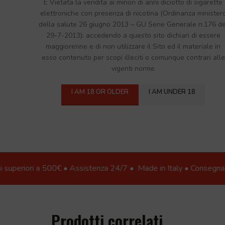
É Vietata la vendita ai minori di anni diciotto di sigarette
elettroniche con presenza di nicotina (Ordinanza minister
della salute 26 giugno 2013 – GU Serie Generale n.176 de
29-7-2013): accedendo a questo sito dichiari di essere
maggiorenne e di non utilizzare il Sito ed il materiale in
esso contenuto per scopi illeciti o comunque contrari alle
vigenti norme
I AM 18 OR OLDER
I AM UNDER 18
Click to enlarge
ri a 500€ • Assistenza 24/7 •
Made in Italy • Consegna in 24h: citt
Prodotti correlati