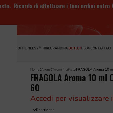
sto. Ricorda di effettuare i tuoi ordini entro
er lo svapo
IAMO
PRODOTTI
LINEE
SXMINI
REBRANDING
OUTLET
BLOG
CONTATTACI
Home
/
Aromi
/
Aromi Fruttati
/
FRAGOLA Aroma 10 ml Co
FRAGOLA Aroma 10 ml Con
60
Accedi per visualizzare i
Descrizione