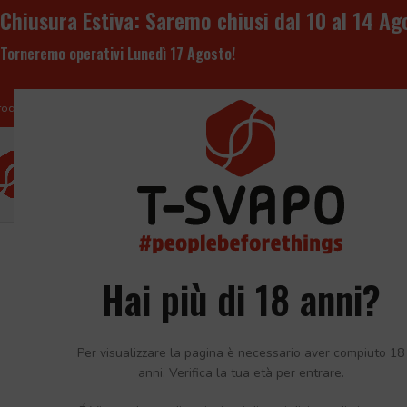
Chiusura Estiva:
Saremo chiusi dal 10 al 14 Ago
Torneremo operativi
Lunedì 17 Agosto
!
roduzione e vendita all'ingrosso di liquidi per sigaretta elettronica e prodotti p
HOME
CHI S
Hai più di 18 anni?
Per visualizzare la pagina è necessario aver compiuto 18
anni. Verifica la tua età per entrare.