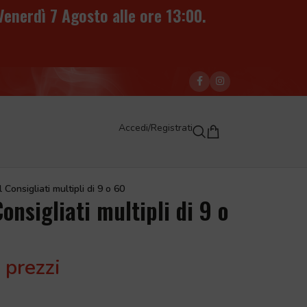
Venerdì 7 Agosto alle ore 13:00
.
Accedi/Registrati
nsigliati multipli di 9 o 60
sigliati multipli di 9 o
 prezzi