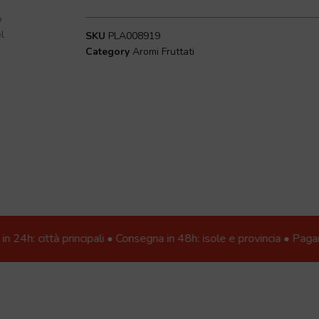
o
l
SKU
PLA008919
Category
Aromi Fruttati
à principali • Consegna in 48h: isole e provincia • Pagamenti sicu