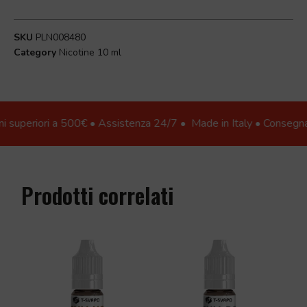
SKU
PLN008480
Category
Nicotine 10 ml
 superiori a 500€ • Assistenza 24/7 •
Made in Italy • Consegna in 2
Prodotti correlati