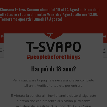
Chiusura Estiva:
Saremo chiusi dal 10 al 14 Agosto. Ricorda di
effettuare i tuoi ordini entro
Venerdì 7 Agosto alle ore 13:00
.
Torneremo operativi
Lunedì 17 Agosto
!
Produzione e vendita all'ingrosso di liquidi per sigaretta elettronica e prodotti
per lo svapo
MENU
Hai più di 18 anni?
Per visualizzare la pagina è necessario aver compiuto
18 anni. Verifica la tua età per entrare.
É Vietata la vendita ai minori di anni diciotto di sigarette
elettroniche con presenza di nicotina (Ordinanza
ministero della salute 26 giugno 2013 – GU Serie