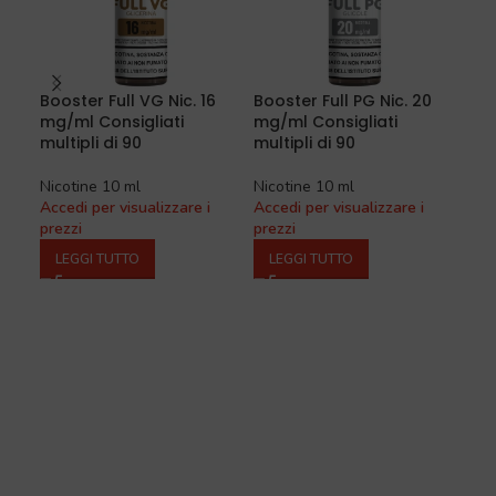
Booster Full VG Nic. 16
Booster Full PG Nic. 20
Boo
mg/ml Consigliati
mg/ml Consigliati
mg/
multipli di 90
multipli di 90
mul
Nicotine 10 ml
Nicotine 10 ml
Nico
Accedi per visualizzare i
Accedi per visualizzare i
Acce
prezzi
prezzi
prez
LEGGI TUTTO
LEGGI TUTTO
L